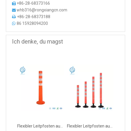
+86-28-68373166

whb316@rongxiangcn.com

+86-28-68373188

86 15928094200

Ich denke, du magst
Flexibler Leitpfosten aus TPU
Flexibler Leitpfosten aus orangefarbenem TPU in kuatomisierter Größe mit schwarzer Basis