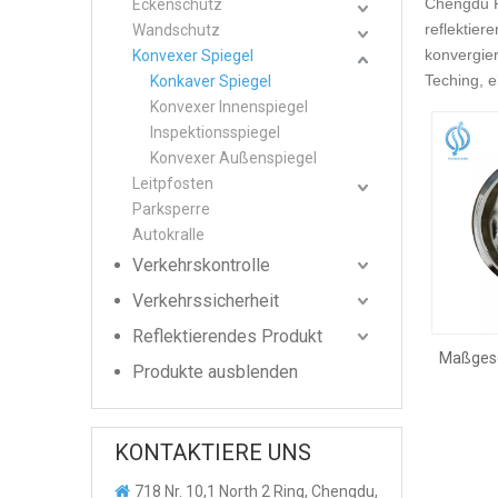
Chengdu Ro
Eckenschutz
reflektier
Wandschutz
konvergie
Konvexer Spiegel
Teching, e
Konkaver Spiegel
Konvexer Innenspiegel
Inspektionsspiegel
Konvexer Außenspiegel
Leitpfosten
Parksperre
Autokralle
Verkehrskontrolle
Verkehrssicherheit
Reflektierendes Produkt
Maßgesc
Produkte ausblenden
Spiege
Innenber
KONTAKTIERE UNS

718 Nr. 10,1 North 2 Ring, Chengdu,