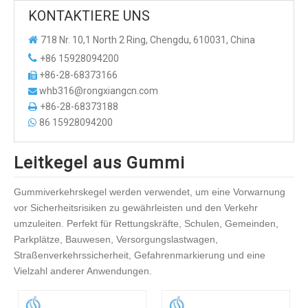
KONTAKTIERE UNS

718 Nr. 10,1 North 2 Ring, Chengdu, 610031, China

+86 15928094200
+86-28-68373166

whb316@rongxiangcn.com

+86-28-68373188

86 15928094200

Leitkegel aus Gummi
Gummiverkehrskegel werden verwendet, um eine Vorwarnung
vor Sicherheitsrisiken zu gewährleisten und den Verkehr
umzuleiten. Perfekt für Rettungskräfte, Schulen, Gemeinden,
Parkplätze, Bauwesen, Versorgungslastwagen,
Straßenverkehrssicherheit, Gefahrenmarkierung und eine
Vielzahl anderer Anwendungen.