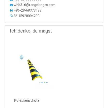
whb316@rongxiangcn.com

+86-28-68373188

86 15928094200

Ich denke, du magst
PU-Eckenschutz