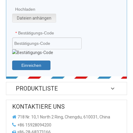
Hochladen
Dateien anhängen
Bestätigungs-Code
*
Einreichen
PRODUKTLISTE
KONTAKTIERE UNS

718 Nr. 10,1 North 2 Ring, Chengdu, 610031, China

+86 15928094200
+86-28-68373166
