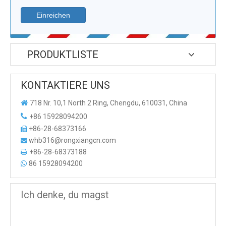
Einreichen
PRODUKTLISTE
KONTAKTIERE UNS

718 Nr. 10,1 North 2 Ring, Chengdu, 610031, China

+86 15928094200
+86-28-68373166

whb316@rongxiangcn.com

+86-28-68373188

86 15928094200

Ich denke, du magst