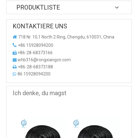
PRODUKTLISTE
KONTAKTIERE UNS

718 Nr. 10,1 North 2 Ring, Chengdu, 610031, China

+86 15928094200
+86-28-68373166

whb316@rongxiangcn.com

+86-28-68373188

86 15928094200

Ich denke, du magst