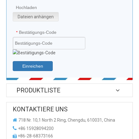
Hochladen
Dateien anhängen
Bestätigungs-Code
*
Einreichen
PRODUKTLISTE
KONTAKTIERE UNS

718 Nr. 10,1 North 2 Ring, Chengdu, 610031, China

+86 15928094200
+86-28-68373166
