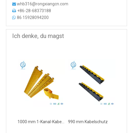
whb316@rongxiangcn.com

+86-28-68373188

86 15928094200

Ich denke, du magst
1000 mm 1-Kanal-Kabelschutz
990 mm Kabelschutz