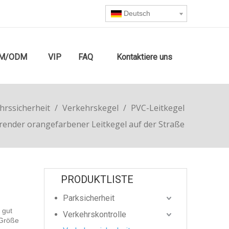
Deutsch
M/ODM
VIP
FAQ
Kontaktiere uns
hrssicherheit
/
Verkehrskegel
/
PVC-Leitkegel
erender orangefarbener Leitkegel auf der Straße
PRODUKTLISTE
Parksicherheit
 gut
Verkehrskontrolle
 Größe