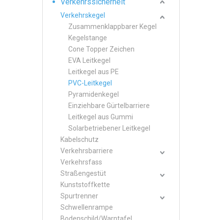
Verkehrssicherheit
Verkehrskegel
Zusammenklappbarer Kegel
Kegelstange
Cone Topper Zeichen
EVA Leitkegel
Leitkegel aus PE
PVC-Leitkegel
Pyramidenkegel
Einziehbare Gürtelbarriere
Leitkegel aus Gummi
Solarbetriebener Leitkegel
Kabelschutz
Verkehrsbarriere
Verkehrsfass
Straßengestüt
Kunststoffkette
Spurtrenner
Schwellenrampe
Bodenschild/Warntafel