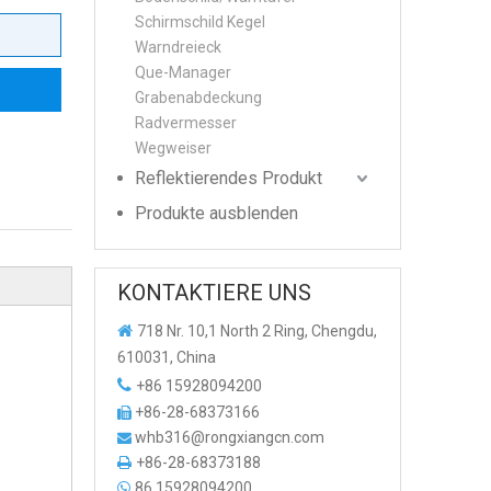
Schirmschild Kegel
Warndreieck
Que-Manager
Grabenabdeckung
Radvermesser
Wegweiser
Reflektierendes Produkt
Produkte ausblenden
KONTAKTIERE UNS

718 Nr. 10,1 North 2 Ring, Chengdu,
610031, China

+86 15928094200
+86-28-68373166

whb316@rongxiangcn.com

+86-28-68373188

86 15928094200
