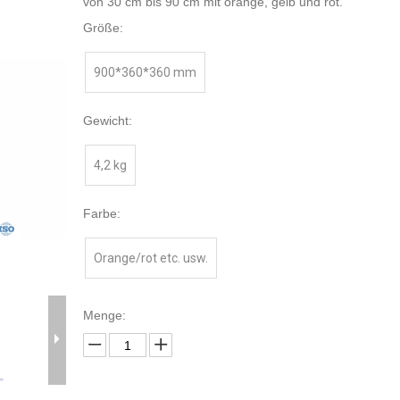
von 30 cm bis 90 cm mit orange, gelb und rot.
Größe:
900*360*360 mm
Gewicht:
4,2 kg
Farbe:
Orange/rot etc. usw.
Menge: