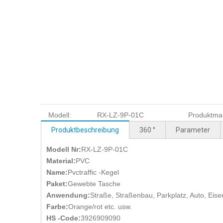
Modell:
RX-LZ-9P-01C
Produktma
Produktbeschreibung
360 °
Parameter
Modell Nr:
RX-LZ-9P-01C
Material:
PVC
Name:
Pvctraffic -Kegel
Paket:
Gewebte Tasche
Anwendung:
Straße, Straßenbau, Parkplatz, Auto, Eis
Farbe:
Orange/rot etc. usw.
HS -Code:
3926909090