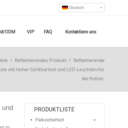
Deutsch
M/ODM
VIP
FAQ
Kontaktiere uns
ukte
/
Reflektierendes Produkt
/
Reflektierende
te mit hoher Sichtbarkeit und LED-Leuchten für
die Polizei
t und
PRODUKTLISTE
Parksicherheit
ten im