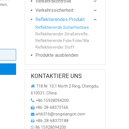
Verkehrskontrolle
sten,
Verkehrssicherheit
Reflektierendes Produkt
Reflektierende Sicherheitsweste
Reflektierender Straßenreflektor
Reflektierende Folie/Folie/Warnband
Reflektierender Stoff
Produkte ausblenden
KONTAKTIERE UNS

718 Nr. 10,1 North 2 Ring, Chengdu,
610031, China

+86 15928094200
+86-28-68373166

whb316@rongxiangcn.com

+86-28-68373188

86 15928094200
