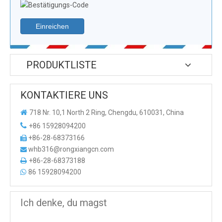
Einreichen
PRODUKTLISTE
KONTAKTIERE UNS

718 Nr. 10,1 North 2 Ring, Chengdu, 610031, China

+86 15928094200
+86-28-68373166

whb316@rongxiangcn.com

+86-28-68373188

86 15928094200

Ich denke, du magst